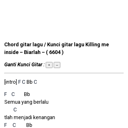
Chord gitar lagu / Kunci gitar lagu Killing me
inside – Biarlah –
( 6604 )
Ganti Kunci Gitar
:
+
–
[intro]
F
C
Bb
C
F
C
Bb
Semua yang berlalu
C
tlah menjadi kenangan
F
C
Bb