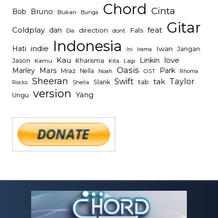
Chord
Cinta
Bob
Bruno
Bukan
Bunga
Gitar
Coldplay
feat
dan
direction
Fals
dont
Dia
Indonesia
indie
Hati
Iwan
Jangan
Irama
Ini
Kau
Linkin
love
Jason
Kharisma
Kamu
Kita
Lagi
Oasis
Mars
Park
Marley
Mraz
Nella
Noah
OST
Rhoma
Sheeran
Swift
Taylor
tak
tab
Slank
Rocks
Sheila
version
Yang
Ungu