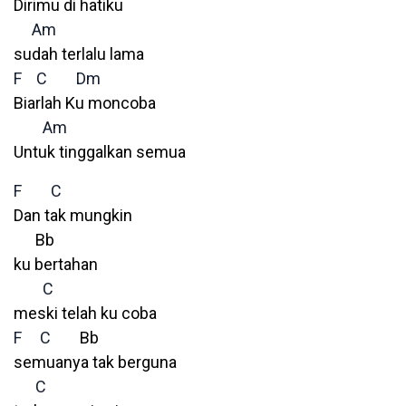
Dirimu di hatiku
Am
sudah terlalu lama
F
C
Dm
Biarlah Ku moncoba
Am
Untuk tinggalkan semua
F
C
Dan tak mungkin
Bb
ku bertahan
C
meski telah ku coba
F
C
Bb
semuanya tak berguna
C