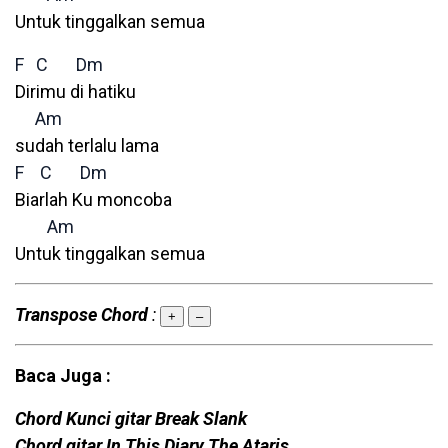
Untuk tinggalkan semua
F
C
Dm
Dirimu di hatiku
Am
sudah terlalu lama
F
C
Dm
Biarlah Ku moncoba
Am
Untuk tinggalkan semua
Transpose Chord
:
+
–
Baca Juga :
Chord Kunci gitar Break Slank
Chord gitar In This Diary The Ataris