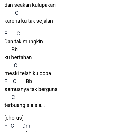
dan seakan kulupakan
C
karena ku tak sejalan
F
C
Dan tak mungkin
Bb
ku bertahan
C
meski telah ku coba
F
C
Bb
semuanya tak berguna
C
terbuang sia sia…
[chorus]
F
C
Dm