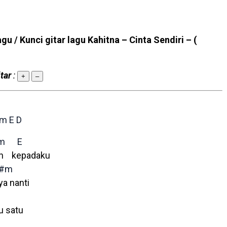
agu / Kunci gitar lagu Kahitna – Cinta Sendiri –
(
tar
:
+
–
#m
E
D
m
E
an kepadaku
#m
ya nanti
u satu