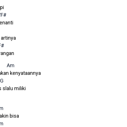
pi
/F#
enanti
artinya
F#
yangan
Am
akan kenyataannya
G
 slalu miliki
m
yakin bisa
m