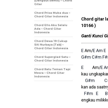
(Dangdut Remix) – Chord
Gitar
Chord Prisa Muka dua –
Chord Gitar Indonesia
Chord gitar l
10166 )
Chord Ello Aku Selalu
Ada – Chord Gitar
Indonesia
Ganti Kunci Gi
Chord Dewa 19 Cukup
Siti Nurbaya [Tab] –
Chord Gitar Indonesia
E
Am/
E
Am
E
G#m
C#m
F
Chord Superglad Satu –
Chord Gitar Indonesia
E
Am/
E
A
Chord Ratu Teman Tapi
Mesra – Chord Gitar
kau ungkapk
Indonesia
G#m
C
kan ada saatn
F#m
E
B
engkau milikk