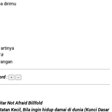
pa dirimu
artinya
F#
yangan
ord
:
+
–
tar Not Afraid Billfold
tatan Kecil, Bila ingin hidup damai di dunia (Kunci Dasar