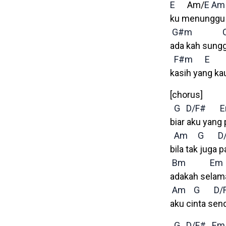
E
Am/
E
Am
ku menunggu
G#m
ada kah sung
F#m
E
kasih yang ka
[chorus]
G
D/F#
biar aku yang 
Am
G
D
bila tak juga p
Bm
Em
adakah selama
Am
G
D/
aku cinta send
G
D/F#
Em