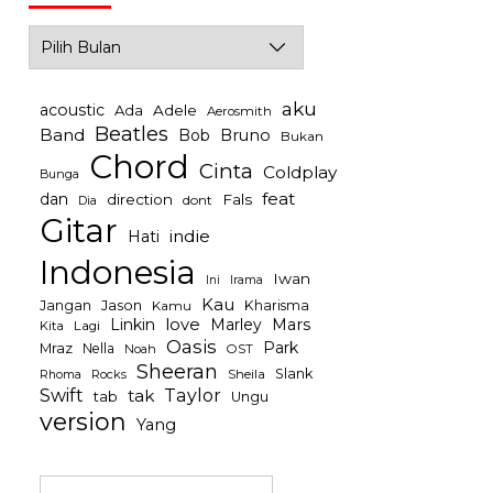
Archives
aku
acoustic
Ada
Adele
Aerosmith
Beatles
Band
Bob
Bruno
Bukan
Chord
Cinta
Coldplay
Bunga
feat
dan
direction
Fals
dont
Dia
Gitar
indie
Hati
Indonesia
Iwan
Irama
Ini
Kau
Jason
Jangan
Kharisma
Kamu
Linkin
love
Mars
Marley
Kita
Lagi
Oasis
Park
Mraz
Nella
Noah
OST
Sheeran
Slank
Rocks
Sheila
Rhoma
Swift
Taylor
tak
tab
Ungu
version
Yang