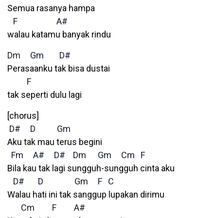
Semua rasanya hampa
F
A#
walau katamu banyak rindu
Dm
Gm
D#
Perasaanku tak bisa dustai
F
tak seperti dulu lagi
[chorus]
D#
D
Gm
Aku tak mau terus begini
Fm
A#
D#
Dm
Gm
Cm
F
Bila kau tak lagi sungguh-sungguh cinta aku
D#
D
Gm
F
C
Walau hati ini tak sanggup lupakan dirimu
Cm
F
A#