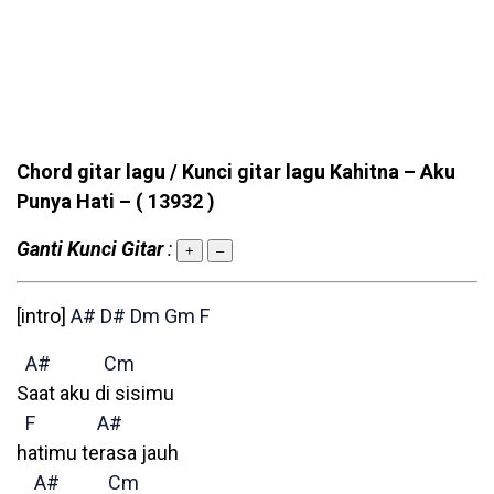
Chord gitar lagu / Kunci gitar lagu Kahitna – Aku
Punya Hati –
( 13932 )
Ganti Kunci Gitar
:
+
–
[intro]
A#
D#
Dm
Gm
F
A#
Cm
Saat aku di sisimu
F
A#
hatimu terasa jauh
A#
Cm