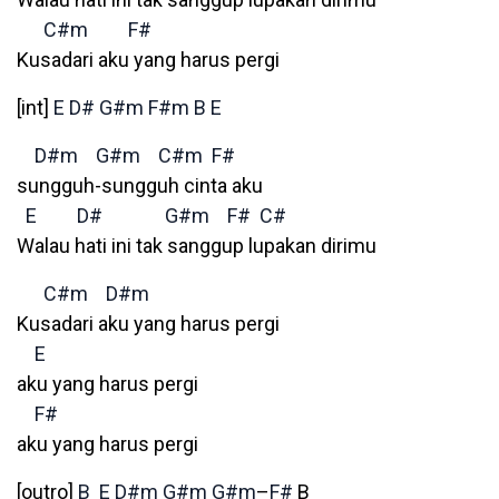
C#m
F#
Kusadari aku yang harus pergi
[int]
E
D#
G#m
F#m
B
E
D#m
G#m
C#m
F#
sungguh-sungguh cinta aku
E
D#
G#m
F#
C#
Walau hati ini tak sanggup lupakan dirimu
C#m
D#m
Kusadari aku yang harus pergi
E
aku yang harus pergi
F#
aku yang harus pergi
[outro]
B
E
D#m
G#m
G#m
–
F#
B