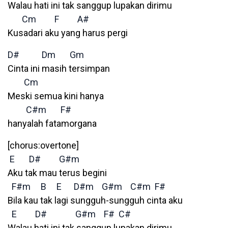
Walau hati ini tak sanggup lupakan dirimu
Cm
F
A#
Kusadari aku yang harus pergi
D#
Dm
Gm
Cinta ini masih tersimpan
Cm
Meski semua kini hanya
C#m
F#
hanyalah fatamorgana
[chorus:overtone]
E
D#
G#m
Aku tak mau terus begini
F#m
B
E
D#m
G#m
C#m
F#
Bila kau tak lagi sungguh-sungguh cinta aku
E
D#
G#m
F#
C#
Walau hati ini tak sanggup lupakan dirimu