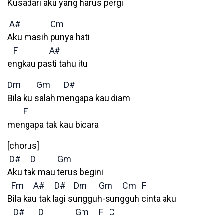
Kusadari aku yang harus pergi
A#
Cm
Aku masih punya hati
F
A#
engkau pasti tahu itu
Dm
Gm
D#
Bila ku salah mengapa kau diam
F
mengapa tak kau bicara
[chorus]
D#
D
Gm
Aku tak mau terus begini
Fm
A#
D#
Dm
Gm
Cm
F
Bila kau tak lagi sungguh-sungguh cinta aku
D#
D
Gm
F
C