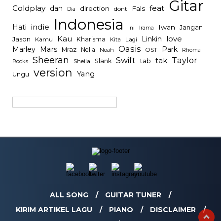
Gitar
Coldplay
feat
dan
direction
Fals
dont
Dia
Indonesia
indie
Hati
Iwan
Jangan
Irama
Ini
Kau
Linkin
love
Jason
Kharisma
Kamu
Kita
Lagi
Oasis
Mars
Park
Marley
Mraz
Nella
Noah
OST
Rhoma
Sheeran
Swift
Taylor
tak
tab
Slank
Rocks
Sheila
version
Yang
Ungu
ALL SONG
GUITAR TUNER
KIRIM ARTIKEL LAGU
PIANO
DISCLAIMER