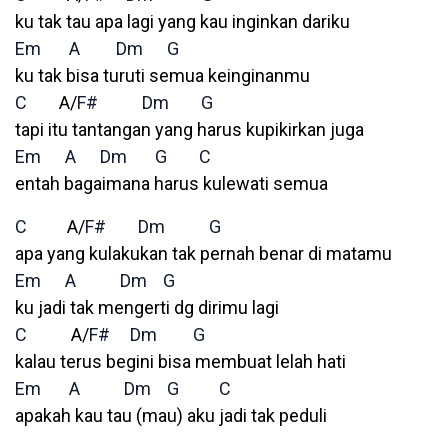
ku tak tau apa lagi yang kau inginkan dariku
Em
A
Dm
G
ku tak bisa turuti semua keinginanmu
C
A/
F#
Dm
G
tapi itu tantangan yang harus kupikirkan juga
Em
A
Dm
G
C
entah bagaimana harus kulewati semua
C
A/
F#
Dm
G
apa yang kulakukan tak pernah benar di matamu
Em
A
Dm
G
ku jadi tak mengerti dg dirimu lagi
C
A/
F#
Dm
G
kalau terus begini bisa membuat lelah hati
Em
A
Dm
G
C
apakah kau tau (mau) aku jadi tak peduli