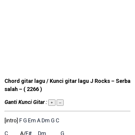
Chord gitar lagu / Kunci gitar lagu J Rocks – Serba
salah –
( 2266 )
Ganti Kunci Gitar
:
+
–
[intro]
F
G
Em
A
Dm
G
C
C
A/
F#
Dm
G