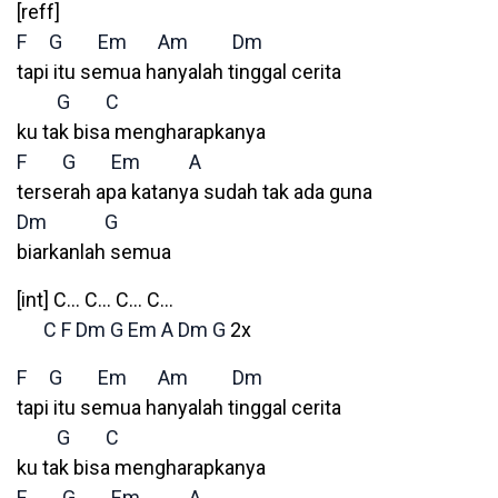
[reff]
F
G
Em
Am
Dm
tapi itu semua hanyalah tinggal cerita
G
C
ku tak bisa mengharapkanya
F
G
Em
A
terserah apa katanya sudah tak ada guna
Dm
G
biarkanlah semua
[int] C… C… C… C…
C
F
Dm
G
Em
A
Dm
G
2x
F
G
Em
Am
Dm
tapi itu semua hanyalah tinggal cerita
G
C
ku tak bisa mengharapkanya
F
G
Em
A