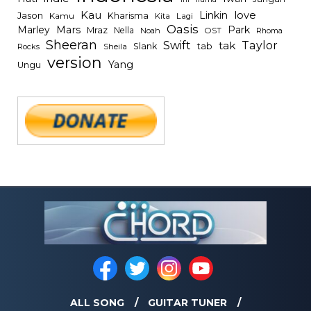
Kau
Linkin
love
Jason
Kharisma
Kamu
Kita
Lagi
Oasis
Mars
Park
Marley
Mraz
Nella
Noah
OST
Rhoma
Sheeran
Swift
Taylor
tak
tab
Slank
Rocks
Sheila
version
Yang
Ungu
ALL SONG
GUITAR TUNER