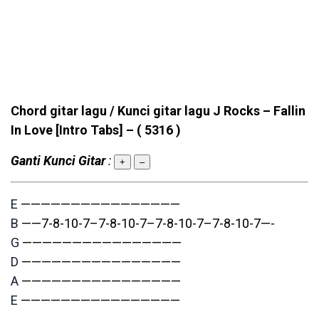
Chord gitar lagu / Kunci gitar lagu J Rocks – Fallin
In Love [Intro Tabs] –
( 5316 )
Ganti Kunci Gitar
:
+
–
E
————————————————
B
——7-8-10-7–7-8-10-7–7-8-10-7–7-8-10-7—-
G
————————————————
D
————————————————
A
————————————————
E
————————————————