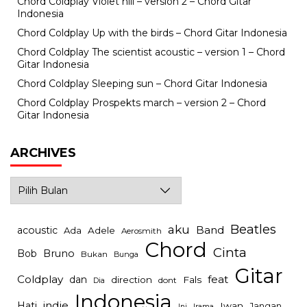
Chord Coldplay Violet hill – version 2 – Chord Gitar
Indonesia
Chord Coldplay Up with the birds – Chord Gitar Indonesia
Chord Coldplay The scientist acoustic – version 1 – Chord
Gitar Indonesia
Chord Coldplay Sleeping sun – Chord Gitar Indonesia
Chord Coldplay Prospekts march – version 2 – Chord
Gitar Indonesia
ARCHIVES
Archives
Beatles
aku
Band
acoustic
Ada
Adele
Aerosmith
Chord
Cinta
Bob
Bruno
Bukan
Bunga
Gitar
Coldplay
feat
dan
direction
Fals
dont
Dia
Indonesia
indie
Hati
Iwan
Jangan
Irama
Ini