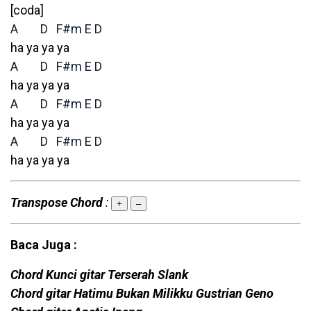
[coda]
A
D
F#m
E
D
ha ya ya ya
A
D
F#m
E
D
ha ya ya ya
A
D
F#m
E
D
ha ya ya ya
A
D
F#m
E
D
ha ya ya ya
Transpose Chord
:
+
–
Baca Juga :
Chord Kunci gitar Terserah Slank
Chord gitar Hatimu Bukan Milikku Gustrian Geno