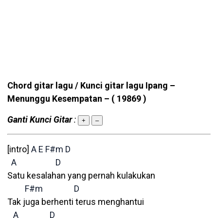
Chord gitar lagu / Kunci gitar lagu Ipang –
Menunggu Kesempatan –
( 19869 )
Ganti Kunci Gitar
:
+
–
[intro]
A
E
F#m
D
A
D
Satu kesalahan yang pernah kulakukan
F#m
D
Tak juga berhenti terus menghantui
A
D