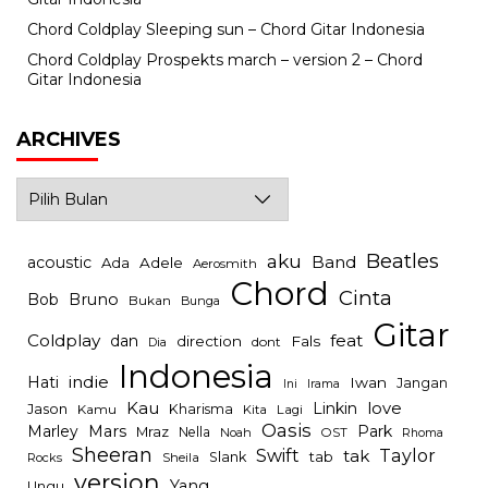
Chord Coldplay Sleeping sun – Chord Gitar Indonesia
Chord Coldplay Prospekts march – version 2 – Chord
Gitar Indonesia
ARCHIVES
Archives
Beatles
aku
Band
acoustic
Ada
Adele
Aerosmith
Chord
Cinta
Bob
Bruno
Bukan
Bunga
Gitar
Coldplay
feat
dan
direction
Fals
dont
Dia
Indonesia
indie
Hati
Iwan
Jangan
Irama
Ini
Kau
Linkin
love
Jason
Kharisma
Kamu
Kita
Lagi
Oasis
Mars
Park
Marley
Mraz
Nella
Noah
OST
Rhoma
Sheeran
Swift
Taylor
tak
tab
Slank
Rocks
Sheila
version
Yang
Ungu