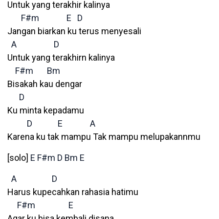
Untuk yang terakhir kalinya
F#m
E
D
Jangan biarkan ku terus menyesali
A
D
Untuk yang terakhirn kalinya
F#m
Bm
Bisakah kau dengar
D
Ku minta kepadamu
D
E
A
Karena ku tak mampu Tak mampu melupakannmu
[solo]
E
F#m
D
Bm
E
A
D
Harus kupecahkan rahasia hatimu
F#m
E
Agar ku bisa kembali disana