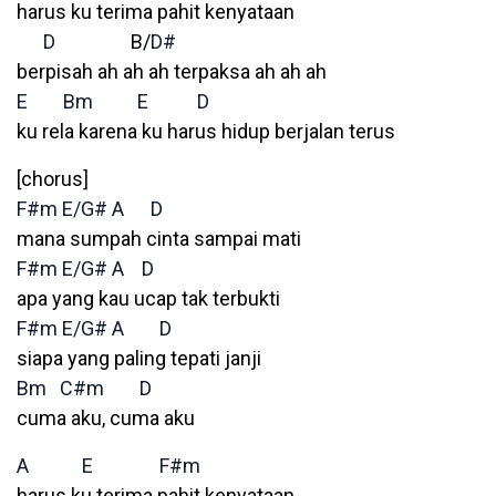
harus ku terima pahit kenyataan
D
B/
D#
berpisah ah ah ah terpaksa ah ah ah
E
Bm
E
D
ku rela karena ku harus hidup berjalan terus
[chorus]
F#m
E/G#
A
D
mana sumpah cinta sampai mati
F#m
E/G#
A
D
apa yang kau ucap tak terbukti
F#m
E/G#
A
D
siapa yang paling tepati janji
Bm
C#m
D
cuma aku, cuma aku
A
E
F#m
harus ku terima pahit kenyataan