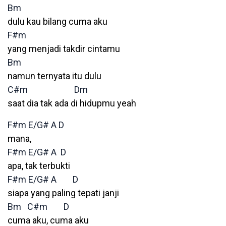
Bm
dulu kau bilang cuma aku
F#m
yang menjadi takdir cintamu
Bm
namun ternyata itu dulu
C#m
Dm
saat dia tak ada di hidupmu yeah
F#m
E/G#
A
D
mana,
F#m
E/G#
A
D
apa, tak terbukti
F#m
E/G#
A
D
siapa yang paling tepati janji
Bm
C#m
D
cuma aku, cuma aku