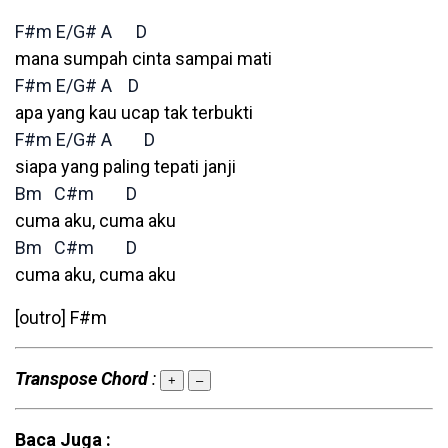
F#m
E/G#
A
D
mana sumpah cinta sampai mati
F#m
E/G#
A
D
apa yang kau ucap tak terbukti
F#m
E/G#
A
D
siapa yang paling tepati janji
Bm
C#m
D
cuma aku, cuma aku
Bm
C#m
D
cuma aku, cuma aku
[outro] F#m
Transpose Chord
:
+
–
Baca Juga :