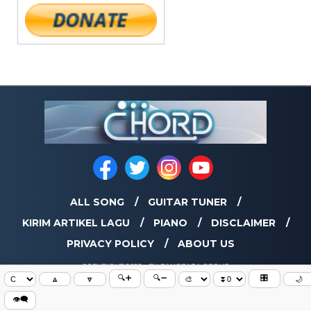
ALL SONG
GUITAR TUNER
KIRIM ARTIKEL LAGU
PIANO
DISCLAIMER
PRIVACY POLICY
ABOUT US
COPYRIGHT 2025 - BY BANGBARA GROUP
🔍➕
🔍➖
🎛️
🔼
🔽
🌙
👁️‍🗨️