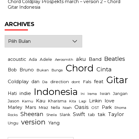
Chord Coldplay Prospekts march – version 2 – Chord
Gitar Indonesia
ARCHIVES
Archives
Beatles
aku
Band
acoustic
Ada
Adele
Aerosmith
Chord
Cinta
Bob
Bruno
Bukan
Bunga
Gitar
Coldplay
feat
dan
direction
Fals
dont
Dia
Indonesia
indie
Hati
Iwan
Jangan
Irama
Ini
Kau
Linkin
love
Jason
Kharisma
Kamu
Kita
Lagi
Oasis
Mars
Park
Marley
Mraz
Nella
Noah
OST
Rhoma
Sheeran
Swift
Taylor
tak
tab
Slank
Rocks
Sheila
version
Yang
Ungu