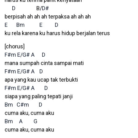
D
B/
D#
berpisah ah ah ah terpaksa ah ah ah
E
Bm
E
D
ku rela karena ku harus hidup berjalan terus
[chorus]
F#m
E/G#
A
D
mana sumpah cinta sampai mati
F#m
E/G#
A
D
apa yang kau ucap tak terbukti
F#m
E/G#
A
D
siapa yang paling tepati janji
Bm
C#m
D
cuma aku, cuma aku
Bm
A
G
cuma aku, cuma aku