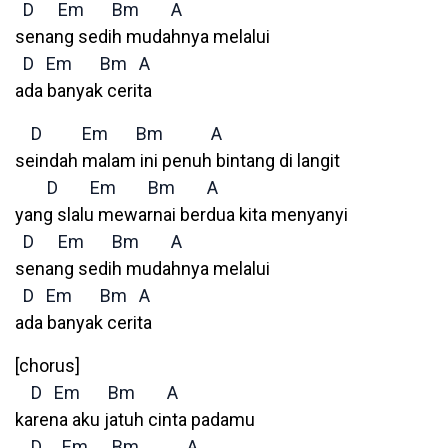
D
Em
Bm
A
senang sedih mudahnya melalui
D
Em
Bm
A
ada banyak cerita
D
Em
Bm
A
seindah malam ini penuh bintang di langit
D
Em
Bm
A
yang slalu mewarnai berdua kita menyanyi
D
Em
Bm
A
senang sedih mudahnya melalui
D
Em
Bm
A
ada banyak cerita
[chorus]
D
Em
Bm
A
karena aku jatuh cinta padamu
D
Em
Bm
A