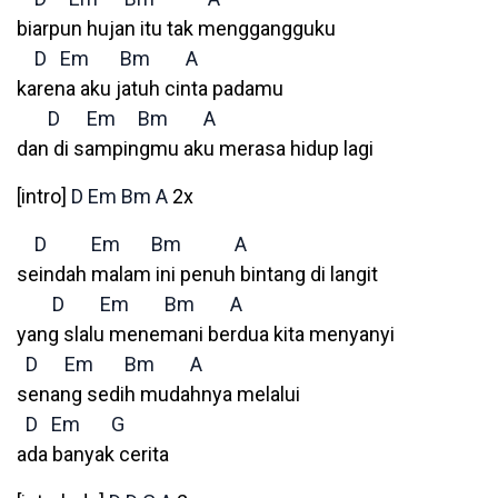
biarpun hujan itu tak menggangguku
D
Em
Bm
A
karena aku jatuh cinta padamu
D
Em
Bm
A
dan di sampingmu aku merasa hidup lagi
[intro]
D
Em
Bm
A
2x
D
Em
Bm
A
seindah malam ini penuh bintang di langit
D
Em
Bm
A
yang slalu menemani berdua kita menyanyi
D
Em
Bm
A
senang sedih mudahnya melalui
D
Em
G
ada banyak cerita