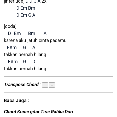
[interlude]
D
D
G
A
2x
D
Em
Bm
D
Em
G
A
[coda]
D
Em
Bm
A
karena aku jatuh cinta padamu
F#m
G
A
takkan pernah hilang
F#m
G
D
takkan pernah hilang
Transpose Chord
:
+
–
Baca Juga :
Chord Kunci gitar Tirai Rafika Duri