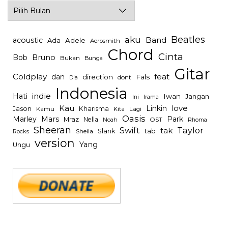
Archives
Beatles
aku
Band
acoustic
Ada
Adele
Aerosmith
Chord
Cinta
Bob
Bruno
Bukan
Bunga
Gitar
Coldplay
feat
dan
direction
Fals
dont
Dia
Indonesia
indie
Hati
Iwan
Jangan
Irama
Ini
Kau
Linkin
love
Jason
Kharisma
Kamu
Kita
Lagi
Oasis
Mars
Park
Marley
Mraz
Nella
Noah
OST
Rhoma
Sheeran
Swift
Taylor
tak
tab
Slank
Rocks
Sheila
version
Yang
Ungu