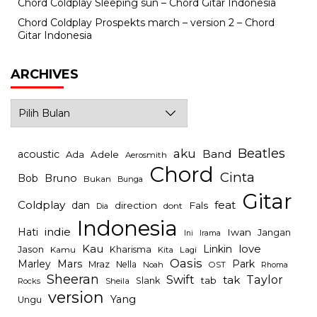
Chord Coldplay Sleeping sun – Chord Gitar Indonesia
Chord Coldplay Prospekts march – version 2 – Chord
Gitar Indonesia
ARCHIVES
Archives
Beatles
aku
Band
acoustic
Ada
Adele
Aerosmith
Chord
Cinta
Bob
Bruno
Bukan
Bunga
Gitar
Coldplay
feat
dan
direction
Fals
dont
Dia
Indonesia
indie
Hati
Iwan
Jangan
Irama
Ini
Kau
Linkin
love
Jason
Kharisma
Kamu
Kita
Lagi
Oasis
Mars
Park
Marley
Mraz
Nella
Noah
OST
Rhoma
Sheeran
Swift
Taylor
tak
tab
Slank
Rocks
Sheila
version
Yang
Ungu