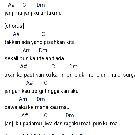
A#
C
Dm
janjimu janjiku untukmu
[chorus]
A#
C
takkan ada yang pisahkan kita
Am
Dm
sekali pun kau telah tiada
A#
C
Dm
akan ku pastikan ku kan memeluk menciummu di surg
A#
C
jangan kau pergi tinggalkan aku
Am
Dm
bawa aku ke mana kau mau
A#
C
Dm
janji ku padamu jiwa dan ragaku mati pun ku mau