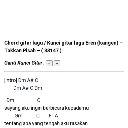
Chord gitar lagu / Kunci gitar lagu Eren (kangen) –
Takkan Pisah –
( 38147 )
Ganti Kunci Gitar
:
+
–
[intro]
Dm
A#
C
Dm
A#
C
Dm
Dm
C
sayang aku ingin berbicara kepadamu
Gm
C
F
A
tentang apa yang tengah aku rasakan