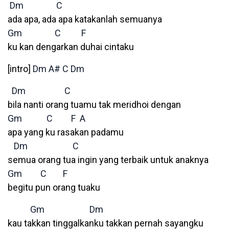
Dm
C
ada apa, ada apa katakanlah semuanya
Gm
C
F
ku kan dengarkan duhai cintaku
[intro]
Dm
A#
C
Dm
Dm
C
bila nanti orang tuamu tak meridhoi dengan
Gm
C
F
A
apa yang ku rasakan padamu
Dm
C
semua orang tua ingin yang terbaik untuk anaknya
Gm
C
F
begitu pun orang tuaku
Gm
Dm
kau takkan tinggalkanku takkan pernah sayangku