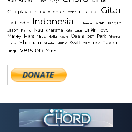
Cinta
Bob
Bruno
Bukan
Bunga
Gitar
Coldplay
feat
dan
direction
Fals
dont
Dia
Indonesia
indie
Hati
Iwan
Jangan
Irama
Ini
Kau
Linkin
love
Jason
Kharisma
Kamu
Kita
Lagi
Oasis
Mars
Park
Marley
Mraz
Nella
Noah
OST
Rhoma
Sheeran
Swift
Taylor
tak
tab
Slank
Rocks
Sheila
version
Yang
Ungu