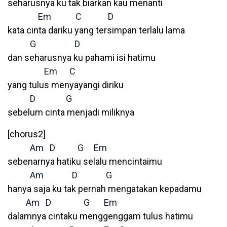
seharusnya ku tak biarkan kau menanti
Em
C
D
kata cinta dariku yang tersimpan terlalu lama
G
D
dan seharusnya ku pahami isi hatimu
Em
C
yang tulus menyayangi diriku
D
G
sebelum cinta menjadi miliknya
[chorus2]
Am
D
G
Em
sebenarnya hatiku selalu mencintaimu
Am
D
G
hanya saja ku tak pernah mengatakan kepadamu
Am
D
G
Em
dalamnya cintaku menggenggam tulus hatimu