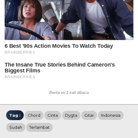
Berita ini 1 kali dibaca
Tag :
Chord
Cinta
Dygta
Gitar
Indonesia
Sudah
Terlambat