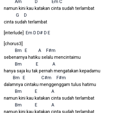
Am
D
Em
C
namun kini kau katakan cinta sudah terlambat
G
D
cinta sudah terlambat
[interlude]
Em
D
D#
D
E
[chorus3]
Bm
E
A
F#m
sebenarnya hatiku selalu mencintaimu
Bm
E
A
hanya saja ku tak pernah mengatakan kepadamu
Bm
E
C#m
F#m
dalamnya cintaku menggenggam tulus hatimu
Bm
E
A
namun kini kau katakan cinta sudah terlambat
Bm
E
A
namun kini kau katakan cinta sudah terlambat