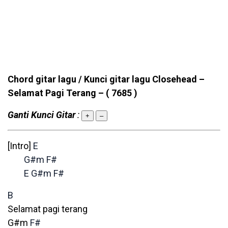
Chord gitar lagu / Kunci gitar lagu Closehead –
Selamat Pagi Terang –
( 7685 )
Ganti Kunci Gitar
:
+
–
[Intro]
E
G#m
F#
E
G#m
F#
B
Selamat pagi terang
G#m
F#