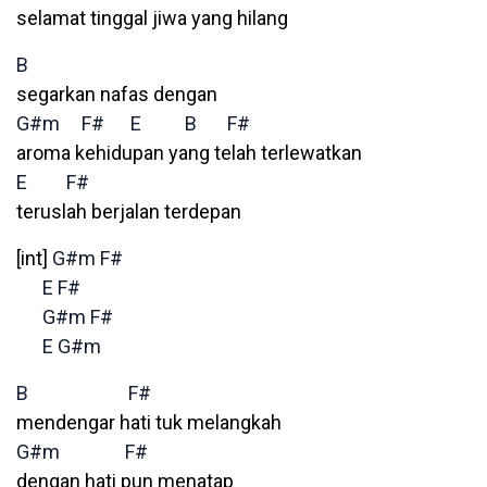
selamat tinggal jiwa yang hilang
B
segarkan nafas dengan
G#m
F#
E
B
F#
aroma kehidupan yang telah terlewatkan
E
F#
teruslah berjalan terdepan
[int]
G#m
F#
E
F#
G#m
F#
E
G#m
B
F#
mendengar hati tuk melangkah
G#m
F#
dengan hati pun menatap