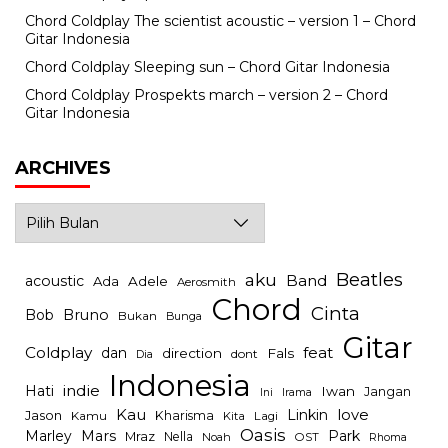
Chord Coldplay The scientist acoustic – version 1 – Chord
Gitar Indonesia
Chord Coldplay Sleeping sun – Chord Gitar Indonesia
Chord Coldplay Prospekts march – version 2 – Chord
Gitar Indonesia
ARCHIVES
Archives
Beatles
aku
Band
acoustic
Ada
Adele
Aerosmith
Chord
Cinta
Bob
Bruno
Bukan
Bunga
Gitar
Coldplay
feat
dan
direction
Fals
dont
Dia
Indonesia
indie
Hati
Iwan
Jangan
Irama
Ini
Kau
Linkin
love
Jason
Kharisma
Kamu
Kita
Lagi
Oasis
Mars
Park
Marley
Mraz
Nella
Noah
OST
Rhoma