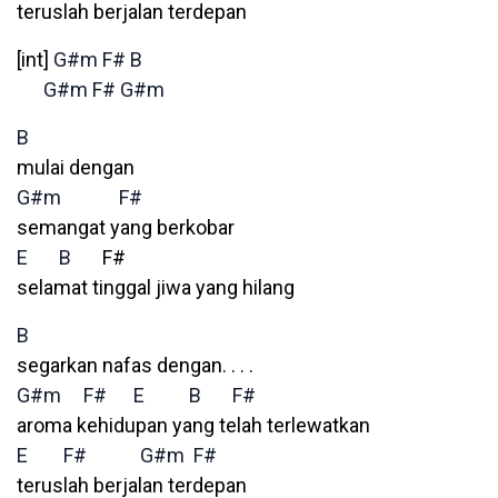
teruslah berjalan terdepan
[int]
G#m
F#
B
G#m
F#
G#m
B
mulai dengan
G#m
F#
semangat yang berkobar
E
B
F#
selamat tinggal jiwa yang hilang
B
segarkan nafas dengan. . . .
G#m
F#
E
B
F#
aroma kehidupan yang telah terlewatkan
E
F#
G#m
F#
teruslah berjalan terdepan