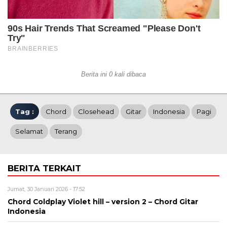
Berita ini 0 kali dibaca
Tag :
Chord
Closehead
Gitar
Indonesia
Pagi
Selamat
Terang
BERITA TERKAIT
Jumat, 30 Januari 2026 - 17:52
Chord Coldplay Violet hill – version 2 – Chord Gitar
Indonesia