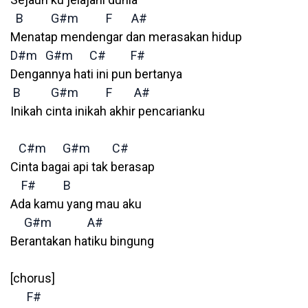
B
G#m
F
A#
Menatap mendengar dan merasakan hidup
D#m
G#m
C#
F#
Dengannya hati ini pun bertanya
B
G#m
F
A#
Inikah cinta inikah akhir pencarianku
C#m
G#m
C#
Cinta bagai api tak berasap
F#
B
Ada kamu yang mau aku
G#m
A#
Berantakan hatiku bingung
[chorus]
F#