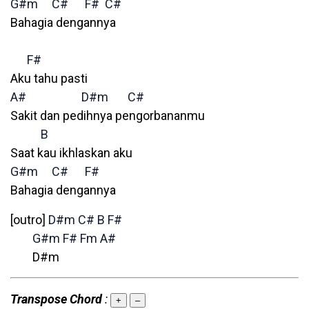
G#m
C#
F#
C#
Bahagia dengannya
F#
Aku tahu pasti
A#
D#m
C#
Sakit dan pedihnya pengorbananmu
B
Saat kau ikhlaskan aku
G#m
C#
F#
Bahagia dengannya
[outro]
D#m
C#
B
F#
G#m
F#
Fm
A#
D#m
Transpose Chord
:
+
–