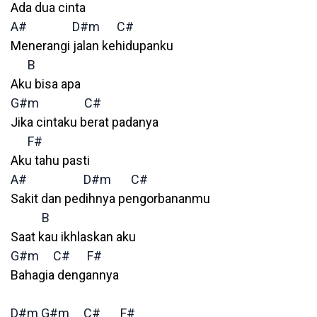
Ada dua cinta
A#
D#m
C#
Menerangi jalan kehidupanku
B
Aku bisa apa
G#m
C#
Jika cintaku berat padanya
F#
Aku tahu pasti
A#
D#m
C#
Sakit dan pedihnya pengorbananmu
B
Saat kau ikhlaskan aku
G#m
C#
F#
Bahagia dengannya
D#m
G#m
C#
F#