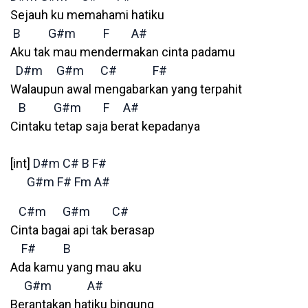
Sejauh ku memahami hatiku
B
G#m
F
A#
Aku tak mau mendermakan cinta padamu
D#m
G#m
C#
F#
Walaupun awal mengabarkan yang terpahit
B
G#m
F
A#
Cintaku tetap saja berat kepadanya
[int]
D#m
C#
B
F#
G#m
F#
Fm
A#
C#m
G#m
C#
Cinta bagai api tak berasap
F#
B
Ada kamu yang mau aku
G#m
A#
Berantakan hatiku bingung