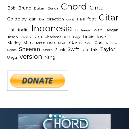
Chord
Cinta
Bob
Bruno
Bukan
Bunga
Gitar
Coldplay
feat
dan
direction
Fals
dont
Dia
Indonesia
indie
Hati
Iwan
Jangan
Irama
Ini
Kau
Linkin
love
Jason
Kharisma
Kamu
Kita
Lagi
Oasis
Mars
Park
Marley
Mraz
Nella
Noah
OST
Rhoma
Sheeran
Swift
Taylor
tak
tab
Slank
Rocks
Sheila
version
Yang
Ungu