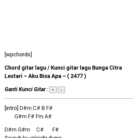
[wpchords]
Chord gitar lagu / Kunci gitar lagu Bunga Citra
Lestari – Aku Bisa Apa –
( 2477 )
Ganti Kunci Gitar
:
+
–
[intro]
D#m
C#
B
F#
G#m
F#
Fm
A#
D#m
G#m
C#
F#
Sejauh ku jelajahi dunia