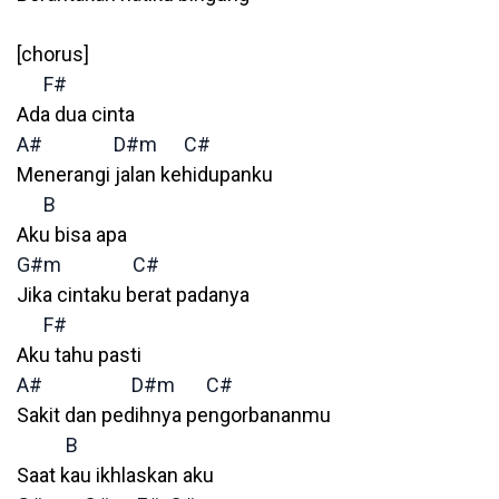
[chorus]
F#
Ada dua cinta
A#
D#m
C#
Menerangi jalan kehidupanku
B
Aku bisa apa
G#m
C#
Jika cintaku berat padanya
F#
Aku tahu pasti
A#
D#m
C#
Sakit dan pedihnya pengorbananmu
B
Saat kau ikhlaskan aku