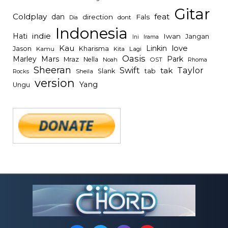
Gitar
Coldplay
feat
dan
direction
Fals
dont
Dia
Indonesia
indie
Hati
Iwan
Jangan
Irama
Ini
Kau
Linkin
love
Jason
Kharisma
Kamu
Kita
Lagi
Oasis
Mars
Park
Marley
Mraz
Nella
Noah
OST
Rhoma
Sheeran
Swift
Taylor
tak
tab
Slank
Rocks
Sheila
version
Yang
Ungu