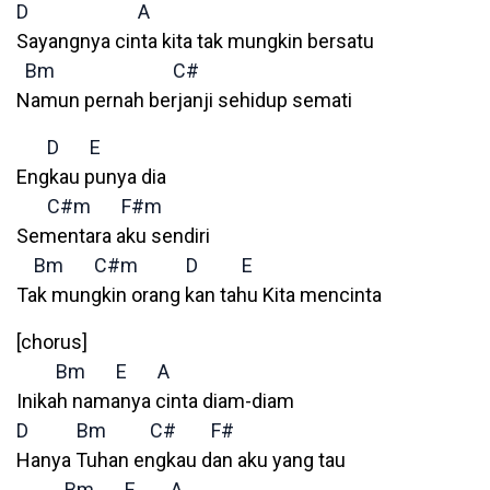
D
A
Sayangnya cinta kita tak mungkin bersatu
Bm
C#
Namun pernah berjanji sehidup semati
D
E
Engkau punya dia
C#m
F#m
Sementara aku sendiri
Bm
C#m
D
E
Tak mungkin orang kan tahu Kita mencinta
[chorus]
Bm
E
A
Inikah namanya cinta diam-diam
D
Bm
C#
F#
Hanya Tuhan engkau dan aku yang tau
Bm
E
A