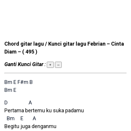
Chord gitar lagu / Kunci gitar lagu Febrian – Cinta
Diam –
( 495 )
Ganti Kunci Gitar
:
+
–
Bm
E
F#m
B
Bm
E
D
A
Pertama bertemu ku suka padamu
Bm
E
A
Begitu juga denganmu