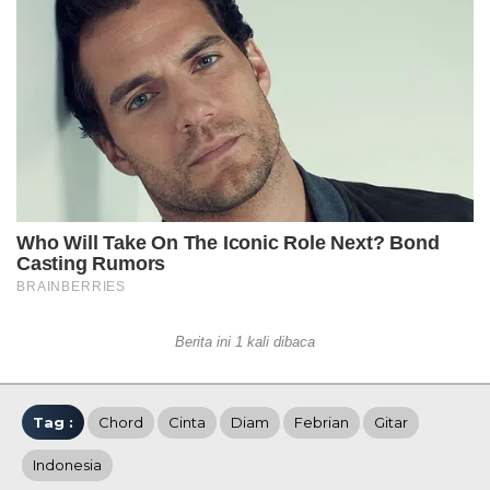
Berita ini 1 kali dibaca
Tag :
Chord
Cinta
Diam
Febrian
Gitar
Indonesia