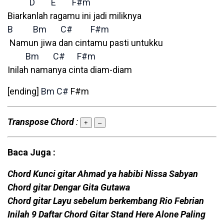
D
E
F#m
Biarkanlah ragamu ini jadi miliknya
B
Bm
C#
F#m
Namun jiwa dan cintamu pasti untukku
Bm
C#
F#m
Inilah namanya cinta diam-diam
[ending]
Bm
C#
F#m
Transpose Chord
:
+
–
Baca Juga :
Chord Kunci gitar Ahmad ya habibi Nissa Sabyan
Chord gitar Dengar Gita Gutawa
Chord gitar Layu sebelum berkembang Rio Febrian
Inilah 9 Daftar Chord Gitar Stand Here Alone Paling