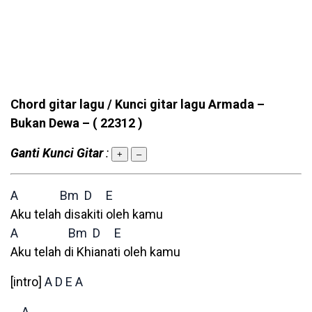
Chord gitar lagu / Kunci gitar lagu Armada –
Bukan Dewa –
( 22312 )
Ganti Kunci Gitar
:
+
–
A
Bm
D
E
Aku telah disakiti oleh kamu
A
Bm
D
E
Aku telah di Khianati oleh kamu
[intro]
A
D
E
A
A