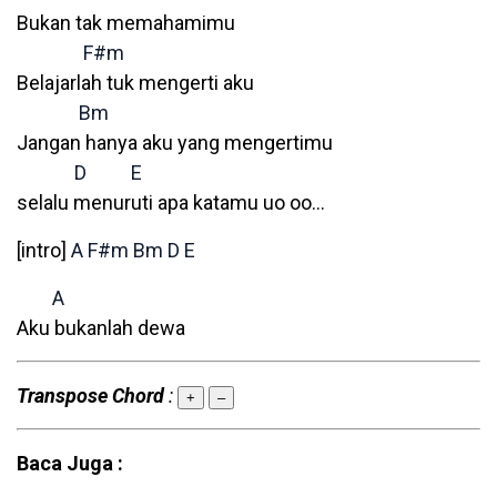
Bukan tak memahamimu
F#m
Belajarlah tuk mengerti aku
Bm
Jangan hanya aku yang mengertimu
D
E
selalu menuruti apa katamu uo oo…
[intro]
A
F#m
Bm
D
E
A
Aku bukanlah dewa
Transpose Chord
:
+
–
Baca Juga :