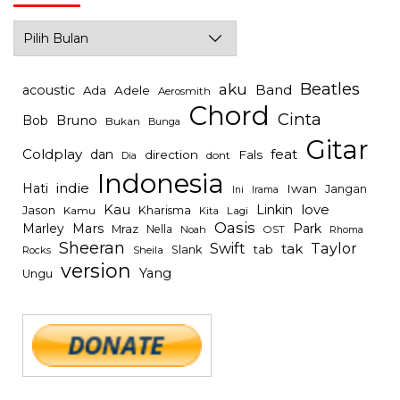
Archives
Beatles
aku
Band
acoustic
Ada
Adele
Aerosmith
Chord
Cinta
Bob
Bruno
Bukan
Bunga
Gitar
Coldplay
feat
dan
direction
Fals
dont
Dia
Indonesia
indie
Hati
Iwan
Jangan
Irama
Ini
Kau
Linkin
love
Jason
Kharisma
Kamu
Kita
Lagi
Oasis
Mars
Park
Marley
Mraz
Nella
Noah
OST
Rhoma
Sheeran
Swift
Taylor
tak
tab
Slank
Rocks
Sheila
version
Yang
Ungu