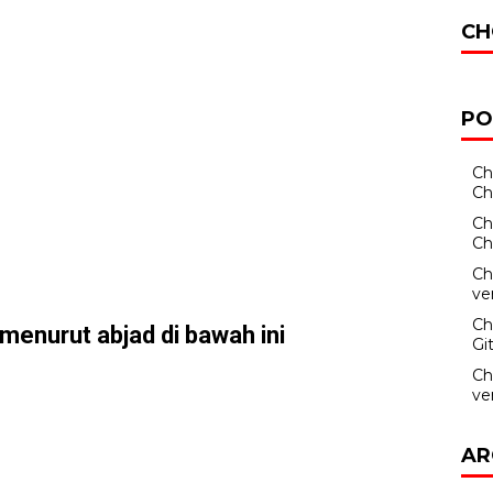
CH
PO
Ch
Ch
Ch
Ch
Ch
ve
Ch
menurut abjad di bawah ini
Gi
Ch
ve
AR