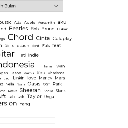
ives
aku
oustic
Ada
Adele
Aerosmith
Beatles
and
Bob
Bruno
Bukan
Chord
Cinta
Coldplay
nga
feat
n
direction
Fals
dont
Dia
itar
indie
Hati
ndonesia
Iwan
Irama
Ini
Kau
Jason
ngan
Kharisma
Kamu
Linkin
love
Mars
Marley
a
Lagi
Oasis
Park
az
Nella
Noah
OST
Sheeran
Slank
Rocks
Sheila
oma
ift
Taylor
tak
tab
Ungu
ersion
Yang