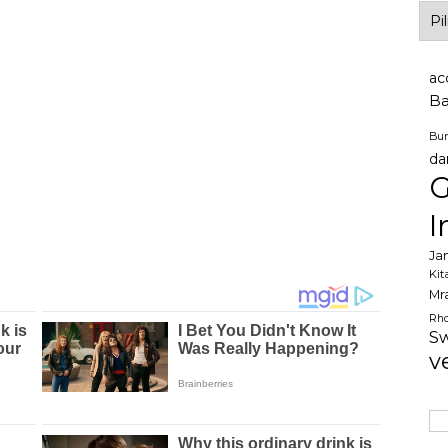
Arch
ac
B
Bu
da
G
I
Ja
Kit
Mr
Rh
Sw
v